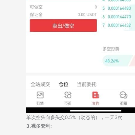
单次空头向多头交0.5%（动态的），一天3次
3.裸多套利: