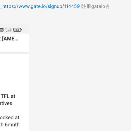
走
https://www.gate.io/signup/1144591
注册gateio有