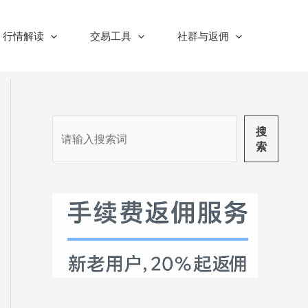
行情解读
交易工具
社群与返佣
搜
搜
索
索