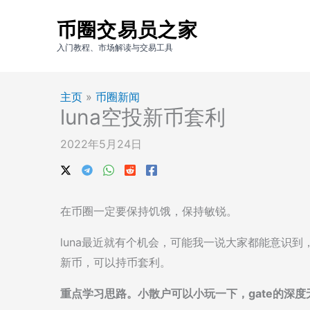
跳
币圈交易员之家
至
内
入门教程、市场解读与交易工具
容
主页
»
币圈新闻
luna空投新币套利
2022年5月24日
在币圈一定要保持饥饿，保持敏锐。
luna最近就有个机会，可能我一说大家都能意识到，
新币，可以持币套利。
重点学习思路。小散户可以小玩一下，gate的深度