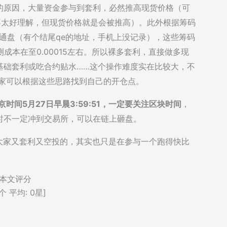
的原因，大量资金参与到套利，必然推高现货价格（可
不太好理解，但现货价格就是会被推高）。此外根据筹码
流通盘（有个结尾qe的地址，手机上没记录），这些筹码
测成本在至0.00015左右。所以裸多套利，直接做多现
基础套利或吃合约贴水……这个操作难度实在比较大，不
大家可以根据这些思路找到自己的开仓点。
北京时间5月27日早晨3:59:51，一定要关注区块时间
，
时不一定冲到交易所，可以在链上砸盘。
，大家又套利又空投的，其实也只是在参与一个跑得快比
本文评分
个 平均:
0
星]