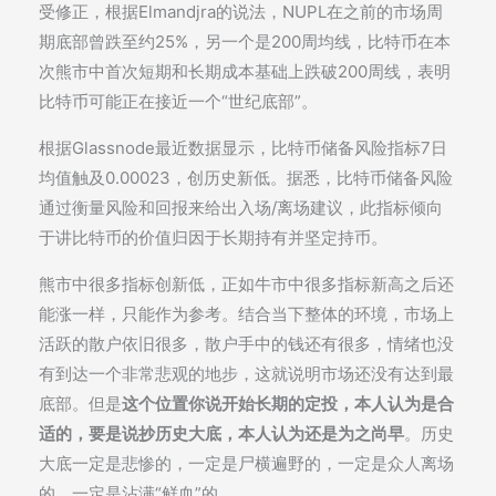
受修正，根据Elmandjra的说法，NUPL在之前的市场周
期底部曾跌至约25%，另一个是200周均线，比特币在本
次熊市中首次短期和长期成本基础上跌破200周线，表明
比特币可能正在接近一个“世纪底部”。
根据Glassnode最近数据显示，比特币储备风险指标7日
均值触及0.00023，创历史新低。据悉，比特币储备风险
通过衡量风险和回报来给出入场/离场建议，此指标倾向
于讲比特币的价值归因于长期持有并坚定持币。
熊市中很多指标创新低，正如牛市中很多指标新高之后还
能涨一样，只能作为参考。结合当下整体的环境，市场上
活跃的散户依旧很多，散户手中的钱还有很多，情绪也没
有到达一个非常悲观的地步，这就说明市场还没有达到最
底部。但是
这个位置你说开始长期的定投，本人认为是合
适的，要是说抄历史大底，本人认为还是为之尚早
。历史
大底一定是悲惨的，一定是尸横遍野的，一定是众人离场
的，一定是沾满“鲜血”的。