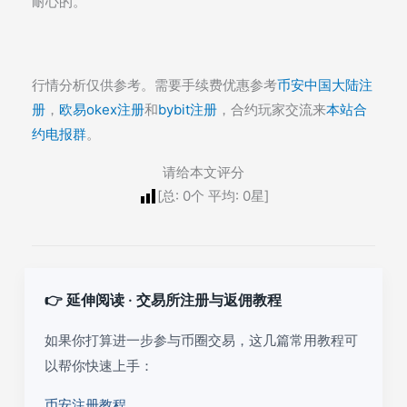
耐心的。
行情分析仅供参考。需要手续费优惠参考
币安中国大陆注
册
，
欧易okex注册
和
bybit注册
，合约玩家交流来
本站合
约电报群
。
请给本文评分
[总:
0
个 平均:
0
星]
👉 延伸阅读 · 交易所注册与返佣教程
如果你打算进一步参与币圈交易，这几篇常用教程可
以帮你快速上手：
币安注册教程