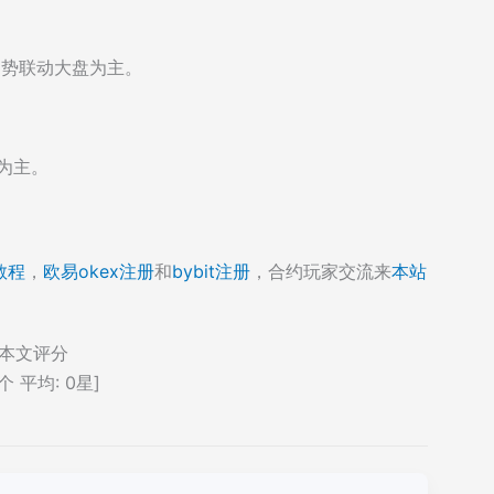
弱势联动大盘为主。
为主。
教程
，
欧易okex注册
和
bybit注册
，合约玩家交流来
本站
本文评分
个 平均:
0
星]