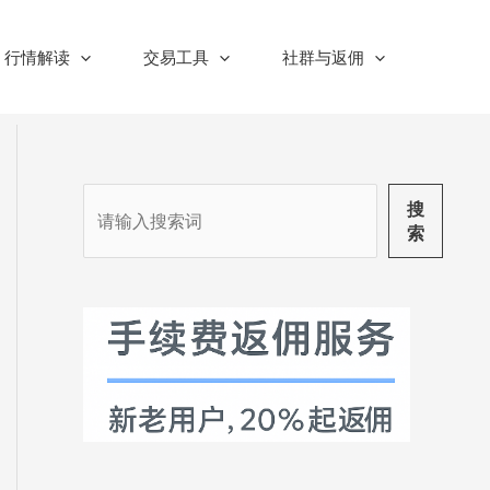
行情解读
交易工具
社群与返佣
搜
搜
索
索