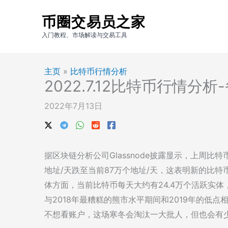
跳
币圈交易员之家
至
内
入门教程、市场解读与交易工具
容
主页
»
比特币行情分析
2022.7.12比特币行情
2022年7月13日
据区块链分析公司Glassnode披露显示，上周比
地址/天跌至当前87万个地址/天，这表明新的比
体方面，当前比特币每天大约有24.4万个活跃实
与2018年最糟糕的熊市水平期间和2019年的低
不想看账户，这场寒冬会淘汰一大批人，但也会有