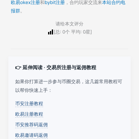
欧易okex注册
和
bybit注册
，合约玩家交流来
本站合约电
报群
。
请给本文评分
[总:
0
个 平均:
0
星]
👉 延伸阅读 · 交易所注册与返佣教程
如果你打算进一步参与币圈交易，这几篇常用教程可
以帮你快速上手：
币安注册教程
欧易注册教程
币安推荐码返佣
欧易邀请码返佣