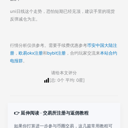
uni日线这个走势，恐怕短期已经见顶，建议手里的现货
反弹减仓为主。
行情分析仅供参考。需要手续费优惠参考
币安中国大陆注
册
，
欧易okx注册
和
bybit注册
，合约玩家交流来
本站合约
电报群
。
请给本文评分
[总:
0
个 平均:
0
星]
👉 延伸阅读 · 交易所注册与返佣教程
如果你打算进一步参与币圈交易，这几篇常用教程可