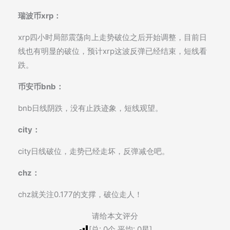
瑞波币xrp：
xrp四小时局部震荡向上走势破位之后开始调整，目前日
线也有明显的破位，预计xrp这波反弹已经结束，短线看
跌。
币安币bnb：
bnb日线阴跌，没有止跌迹象，短线观望。
city：
city日线破位，走势已经走坏，反弹减仓吧。
chz：
chz就关注0.177的支撑，破位走人！
请给本文评分
[总:
0
个 平均:
0
星]