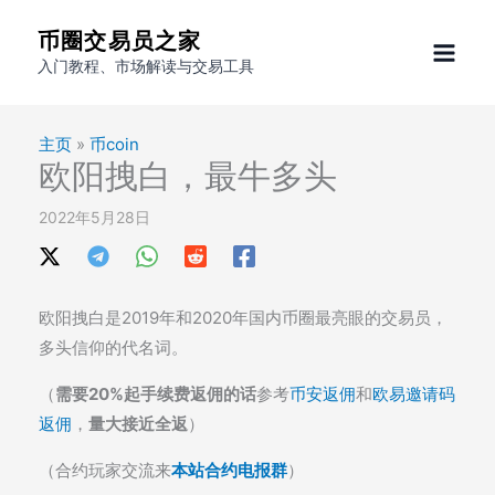
跳
币圈交易员之家
至
入门教程、市场解读与交易工具
内
容
主页
»
币coin
欧阳拽白，最牛多头
2022年5月28日
欧阳拽白是2019年和2020年国内币圈最亮眼的交易员，
多头信仰的代名词。
（
需要20%起手续费返佣的话
参考
币安返佣
和
欧易邀请码
返佣
，
量大接近全返
）
（合约玩家交流来
本站合约电报群
）