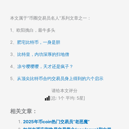
本文属于“币圈交易员名人”系列文章之一：
1、欧阳拽白，最牛多头
2、
肥宅比特币，一身是胆
3、
比特皇，内功深厚的扫地僧
4、
凉兮嘤嘤嘤，天才还是疯子？
5、
从顶尖比特币合约交易员身上得到的六个启示
请给本文评分
[总:
1
个 平均:
5
星]
相关文章：
2025年币coin热门交易员“老恶魔”