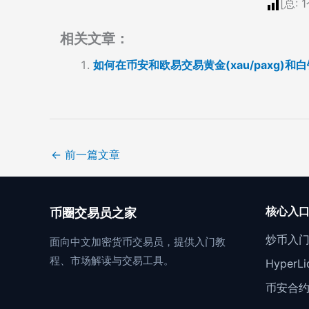
[总:
1
相关文章：
如何在币安和欧易交易黄金(xau/paxg)和
←
前一篇文章
核心入
币圈交易员之家
炒币入
面向中文加密货币交易员，提供入门教
程、市场解读与交易工具。
Hyper
币安合