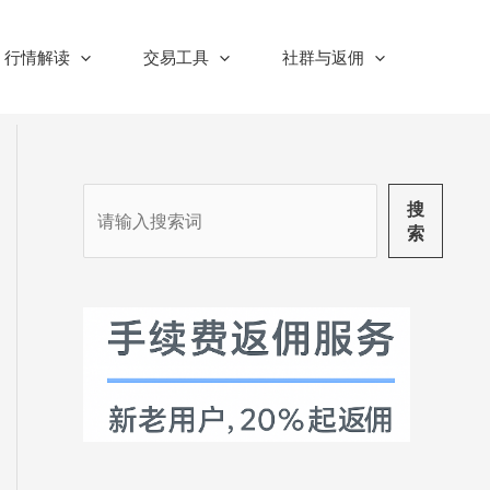
行情解读
交易工具
社群与返佣
搜
搜
索
索