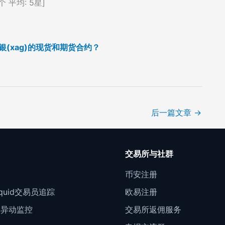
个 平均:
5
星]
白银(xag)的现货和期货合约？
后一篇文章
→
口
交易所与社群
门
币安注册
Liquid交易员追踪
欧易注册
约异动监控
交易所返佣服务