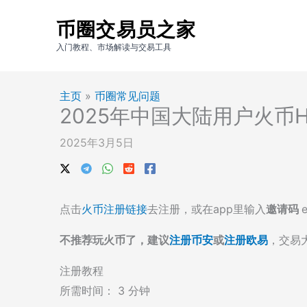
跳
币圈交易员之家
至
内
入门教程、市场解读与交易工具
容
主页
»
币圈常见问题
2025年中国大陆用户火币
2025年3月5日
点击
火币注册链接
去注册，或在app里输入
邀请码
不推荐玩火币了，建议
注册币安
或
注册欧易
，交易
注册教程
所需时间：
3 分钟