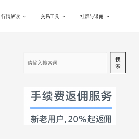
行情解读
交易工具
社群与返佣
搜
搜
索
索