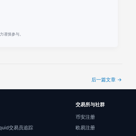
力谨慎参与。
后一篇文章
→
口
交易所与社群
门
币安注册
Liquid交易员追踪
欧易注册