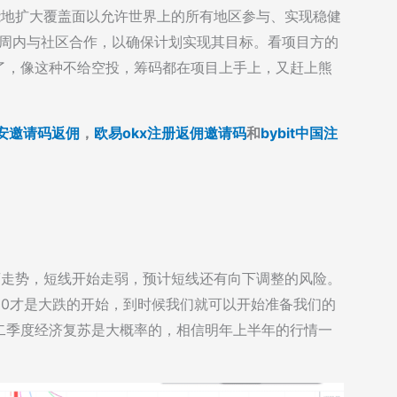
能地扩大覆盖面以允许世界上的所有地区参与、实现稳健
几周内与社区合作，以确保计划实现其目标。看项目方的
了，像这种不给空投，筹码都在项目上手上，又赶上熊
安邀请码返佣
，
欧易okx注册返佣邀请码
和
bybit中国注
震荡走势，短线开始走弱，预计短线还有向下调整的风险。
15500才是大跌的开始，到时候我们就可以开始准备我们的
二季度经济复苏是大概率的，相信明年上半年的行情一