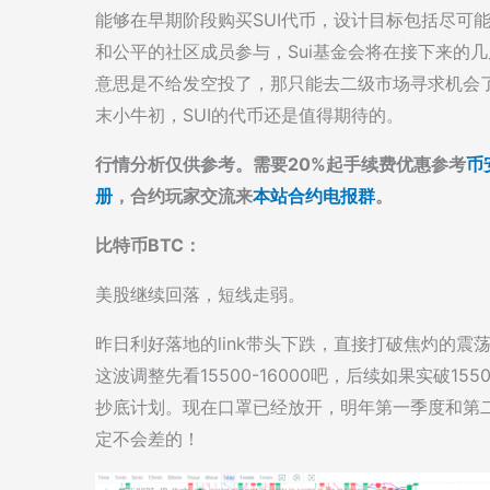
能够在早期阶段购买SUI代币，设计目标包括尽可
和公平的社区成员参与，Sui基金会将在接下来的
意思是不给发空投了，那只能去二级市场寻求机会
末小牛初，SUI的代币还是值得期待的。
行情分析仅供参考。需要20%起手续费优惠参考
币
册
，合约玩家交流来
本站合约电报群
。
比特币BTC：
美股继续回落，短线走弱。
昨日利好落地的link带头下跌，直接打破焦灼的
这波调整先看15500-16000吧，后续如果实破
抄底计划。现在口罩已经放开，明年第一季度和第
定不会差的！