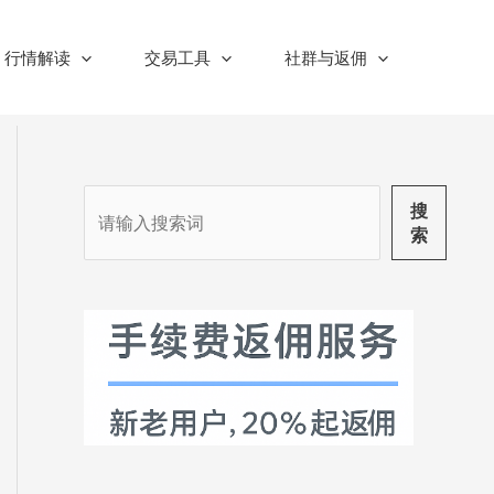
行情解读
交易工具
社群与返佣
搜
搜
索
索