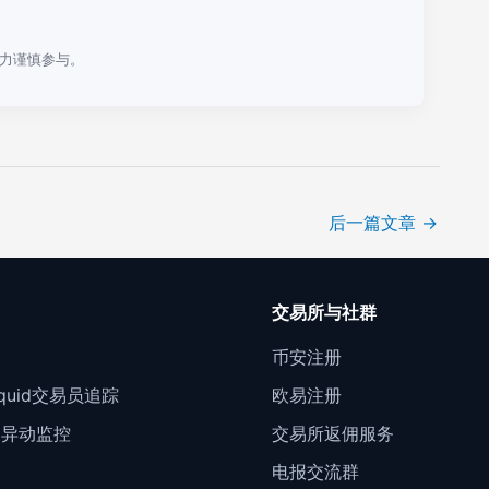
力谨慎参与。
后一篇文章
→
口
交易所与社群
门
币安注册
Liquid交易员追踪
欧易注册
约异动监控
交易所返佣服务
电报交流群