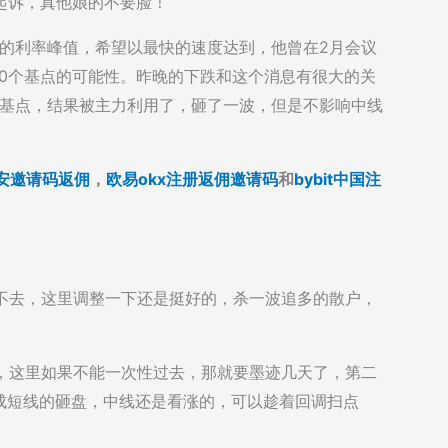
处起诉，真他娘的不要脸！
5%的利率峰值，希望以最快的速度达到，他曾在2月会议
50个基点的可能性。昨晚的下跌和这个消息有很大的关
个基点，结果被主力利用了，砸了一波，但是不影响中线
安邀请码返佣
，
欧易okx注册返佣邀请码
和
bybit中国注
过不去，这里调整一下还是挺好的，杀一波追多的散户，
大，这里如果不能一次性过去，那就要墨迹几天了，第二
成短线的砸盘，中线还是看涨的，可以趁着回调扫点