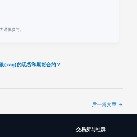
力谨慎参与。
白银(xag)的现货和期货合约？
后一篇文章
→
口
交易所与社群