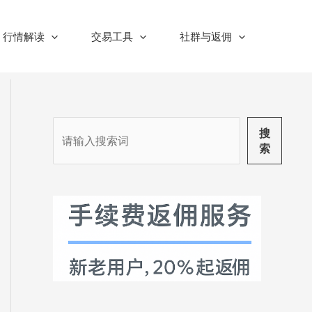
行情解读
交易工具
社群与返佣
搜
搜
索
索