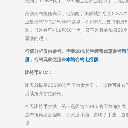
收到了 LUNA代币。SEC最近是不是缺钱了，到
美联储布拉德表示，他倾向于美联储加息至5.37
上建议FOMC加息50个基点，不排除3月支持加息
系，只是有可能加息50个点，又不是真的加息50
看涨的观点！
行情分析仅供参考。需要20%起手续费优惠参考
币
册
，合约玩家交流来
本站合约电报群
。
比特币BTC：
昨天就提示25000这里压力太大了，一次性可能
后续拉升才更轻松。
今天比特币大跌，第一是因为25000的压力确实
是布拉德发言偏鹰，把美股吓蹦，影响了币圈，造
货。