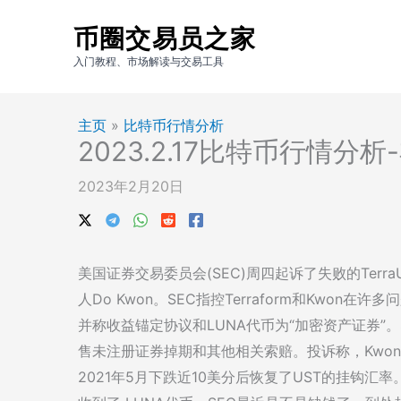
跳
币圈交易员之家
至
内
入门教程、市场解读与交易工具
容
主页
»
比特币行情分析
2023.2.17比特币行情分
2023年2月20日
美国证券交易委员会(SEC)周四起诉了失败的TerraUS
人Do Kwon。SEC指控Terraform和Kwon
并称收益锚定协议和LUNA代币为“加密资产证券”。SE
售未注册证券掉期和其他相关索赔。投诉称，Kwon和
2021年5月下跌近10美分后恢复了UST的挂钩汇率。