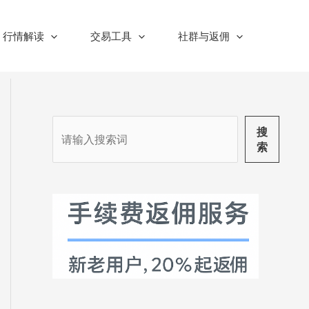
行情解读
交易工具
社群与返佣
搜
搜
索
索