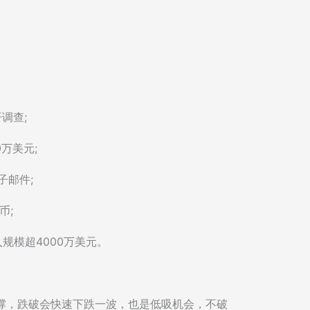
开调查;
0万美元;
子邮件;
币;
存入规模超4000万美元。
支撑，跌破会快速下跌一波，也是低吸机会，不破