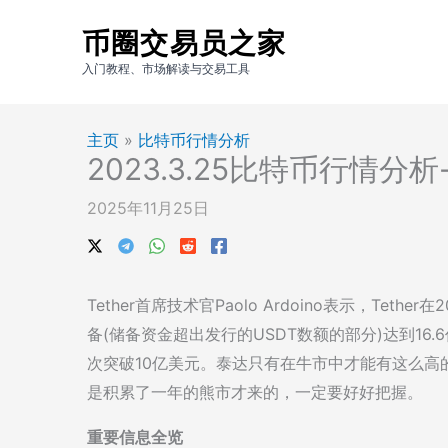
跳
币圈交易员之家
至
内
入门教程、市场解读与交易工具
容
主页
»
比特币行情分析
2023.3.25比特币行情分
2025年11月25日
Tether首席技术官Paolo Ardoino表示，Te
备(储备资金超出发行的USDT数额的部分)达到16.6亿
次突破10亿美元。泰达只有在牛市中才能有这么高
是积累了一年的熊市才来的，一定要好好把握。
重要信息全览