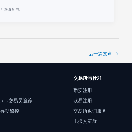
力谨慎参与。
后一篇文章
→
口
交易所与社群
门
币安注册
Liquid交易员追踪
欧易注册
约异动监控
交易所返佣服务
电报交流群