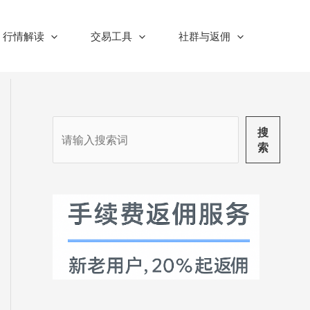
行情解读
交易工具
社群与返佣
搜
搜
索
索