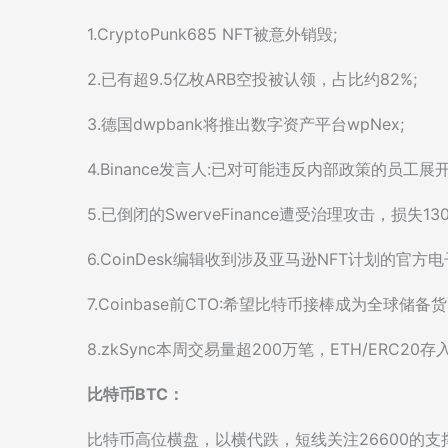
1.CryptoPunk685 NFT被意外销毁;
2.已有超9.5亿枚ARB空投被认领，占比约82%;
3.德国dwpbank将推出数字资产平台wpNex;
4.Binance发言人:已对可能违反内部政策的员工展
5.已倒闭的SwerveFinance遭受治理攻击，损失13
6.CoinDesk编辑收到涉及亚马逊NFT计划的官方电
7.Coinbase前CTO:希望比特币接棒成为全球储备货
8.zkSync本周交易量超200万笔，ETH/ERC20
比特币BTC：
比特币高位横盘，以横代跌，短线关注26600的