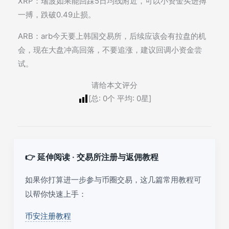
XRP：瑞波如果能回踩5日均线附近，可以小资金买进搏
一搏，跌破0.49止损。
ARB：arb今天要上韩国交易所，后续应该会有拉盘的机
会，现在大盘冲高回落，不要追涨，建议回调小资金尝
试。
请给本文评分
[总:
0
个 平均:
0
星]
👉 延伸阅读 · 交易所注册与返佣教程
如果你打算进一步参与币圈交易，这几篇常用教程可
以帮你快速上手：
币安注册教程