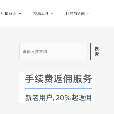
行情解读
交易工具
社群与返佣
搜
搜
索
索