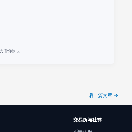
力谨慎参与。
后一篇文章
→
口
交易所与社群
门
币安注册