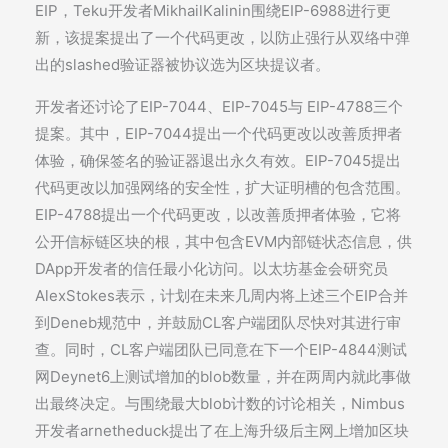
EIP，Teku开发者MikhailKalinin围绕EIP-6988进行更
新，该提案提出了一个代码更改，以防止强行从双络中弹
出的slashed验证器被协议选为区块提议者。
开发者还讨论了EIP-7044、EIP-7045与 EIP-4788三个
提案。其中，EIP-7044提出一个代码更改以改善质押者
体验，确保签名的验证器退出永久有效。EIP-7045提出
代码更改以加强网络的安全性，扩大证明槽的包含范围。
EIP-4788提出一个代码更改，以改善质押者体验，它将
公开信标链区块的根，其中包含EVM内部链状态信息，供
DApp开发者的信任最小化访问。以太坊基金会研究员
AlexStokes表示，计划在未来几周内将上述三个EIP合并
到Deneb规范中，并鼓励CL客户端团队尽快对其进行审
查。同时，CL客户端团队已同意在下一个EIP-4844测试
网Deynet6上测试增加的blob数量，并在两周内就此事做
出最终决定。与围绕最大blob计数的讨论相关，Nimbus
开发者arnetheduck提出了在上海升级后主网上增加区块