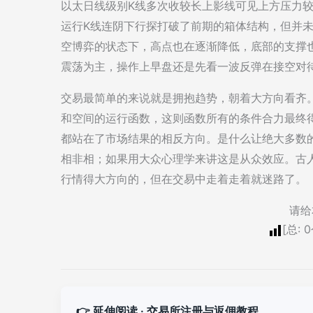
以太日线级别K线多次收较长上影线可见上方压力
运行K线连阴下行探打破了前期的箱体结构，但并
空博弈的状态下，高点也在逐渐降低，底部的支撑
震荡为主，操作上早盘还是先看一波反弹在接空对待
交易最简单的来说就是拥抱趋势，朝着大方向看齐
和空间的运行函数，这则函数所有的条件合力最终
都站在了市场结果的相反方向。是什么让绝大多数
相非相；如果用大众心理学来讲这是从众效应。古
行情得大方向的，但在交易中走着走着就迷路了。
请给
[总:
0
👉 延伸阅读 · 交易所注册与返佣教程