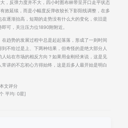
较大，反弹力度并不大，四小时图布林带呈开口走平状态
未有效延续，而是小幅度反弹收较长下影阳线调整，在多
也在逐渐抬高，短期的走势没有什么大的变化，依旧是
即可，关注压力位1890附附近。
。在趋势的发展过程中总是起起落落，形成了一则时间
得到不给过是上、下两种结果，但奇怪的是绝大部分人
的人站在市场的相反方向？如果用金刚经来说，这是见
人常讲的不忘初心方得始终，这是后多人最开始是明白
本文评分
个 平均:
0
星]