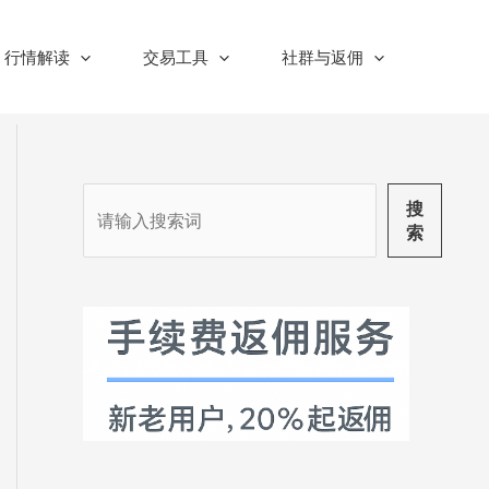
行情解读
交易工具
社群与返佣
搜
搜
索
索