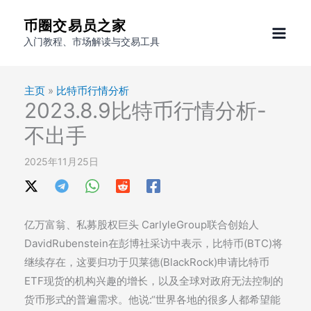
跳
币圈交易员之家
至
入门教程、市场解读与交易工具
内
容
主页
»
比特币行情分析
2023.8.9比特币行情分析-
不出手
2025年11月25日
亿万富翁、私募股权巨头 CarlyleGroup联合创始人
DavidRubenstein在彭博社采访中表示，比特币(BTC)将
继续存在，这要归功于贝莱德(BlackRock)申请比特币
ETF现货的机构兴趣的增长，以及全球对政府无法控制的
货币形式的普遍需求。他说:“世界各地的很多人都希望能