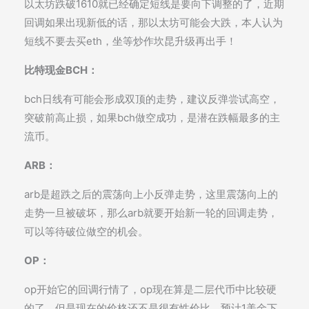
以太坊跌破1610就已经确定短线是要向下调整的了，近期
回调如果出现新低的话，那以太坊可能会大跌，本人认为
短线不要去买eth，坐等炒作坎昆升级再出手！
比特现金BCH：
bch日线有可能会形成双顶的走势，建议反弹尝试高空，
突破前高止损，如果bch做空成功，是潜在跌幅最多的主
流币。
ARB：
arb是超跌之后的震荡向上小反弹走势，这里震荡向上的
走势一旦被破坏，那么arb就要开始新一轮的回调走势，
可以等待破位做空的机会。
OP：
op开始它的回调行情了，op现在算是二层代币中比较硬
的了，但是现在的价格还不是很有性价比，预计1美金下