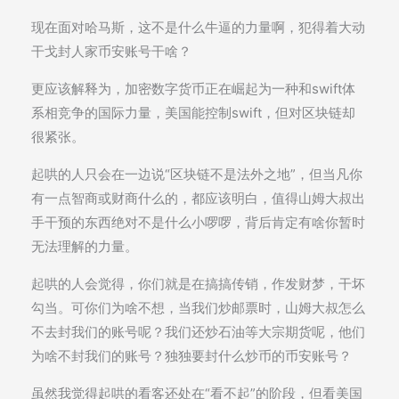
现在面对哈马斯，这不是什么牛逼的力量啊，犯得着大动
干戈封人家币安账号干啥？
更应该解释为，加密数字货币正在崛起为一种和swift体
系相竞争的国际力量，美国能控制swift，但对区块链却
很紧张。
起哄的人只会在一边说“区块链不是法外之地”，但当凡你
有一点智商或财商什么的，都应该明白，值得山姆大叔出
手干预的东西绝对不是什么小啰啰，背后肯定有啥你暂时
无法理解的力量。
起哄的人会觉得，你们就是在搞搞传销，作发财梦，干坏
勾当。可你们为啥不想，当我们炒邮票时，山姆大叔怎么
不去封我们的账号呢？我们还炒石油等大宗期货呢，他们
为啥不封我们的账号？独独要封什么炒币的币安账号？
虽然我觉得起哄的看客还处在“看不起”的阶段，但看美国