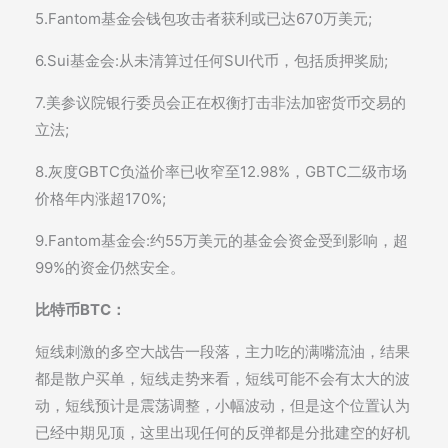
5.Fantom基金会钱包攻击者获利或已达670万美元;
6.Sui基金会:从未清算过任何SUI代币，包括质押奖励;
7.美参议院银行委员会正在权衡打击非法加密货币交易的
立法;
8.灰度GBTC负溢价率已收窄至12.98%，GBTC二级市场
价格年内涨超170%;
9.Fantom基金会:约55万美元的基金会资金受到影响，超
99%的资金仍然安全。
比特币BTC：
短线刺激的多空大战告一段落，主力吃的满嘴流油，结果
都是散户买单，短线走势来看，短线可能不会有太大的波
动，短线预计是震荡调整，小幅波动，但是这个位置认为
已经中期见顶，这里出现任何的反弹都是分批建空的好机