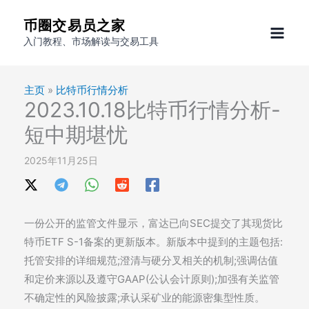
跳
币圈交易员之家
至
入门教程、市场解读与交易工具
内
容
主页
»
比特币行情分析
2023.10.18比特币行情分析-
短中期堪忧
2025年11月25日
一份公开的监管文件显示，富达已向SEC提交了其现货比
特币ETF S-1备案的更新版本。新版本中提到的主题包括:
托管安排的详细规范;澄清与硬分叉相关的机制;强调估值
和定价来源以及遵守GAAP(公认会计原则);加强有关监管
不确定性的风险披露;承认采矿业的能源密集型性质。