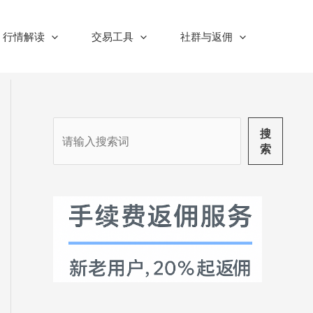
行情解读
交易工具
社群与返佣
搜
搜
索
索