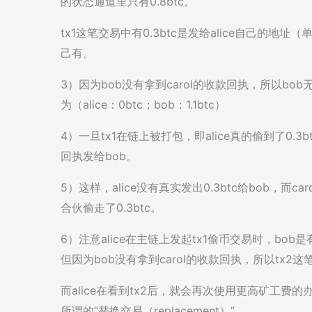
的状态通道里只有0.8btc。
tx1这笔交易中有0.3btc是发给alice自己的地址（
己有。
3）因为bob没有拿到carol的收款回执，所以bo
为（alice：0btc；bob：1.1btc）
4）一旦tx1在链上被打包，即alice真的偷到了0.3
回执发给bob。
5）这样，alice没有真实发出0.3btc给bob，而caro
合伙偷走了0.3btc。
6）注意alice在主链上发起tx1偷币交易时，bob
但因为bob没有拿到carol的收款回执，所以tx
而alice在看到tx2后，就会再次使用更高矿工费的
所谓的“替换交易（replacement）”。