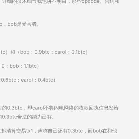
详细的技术细节我也讲不明白，那些opcode、合约和
ob，bob是受害者。
c）和（bob：0.9btc；carol：0.1btc）
；bob：1.1btc）
btc；carol：0.4btc）
付的0.3btc，即carol不将闪电网络的收款回执信息发给
的0.3btc合法的纳为己有。
起清算交易tx1，声称自己还有0.3btc，而bob在和他