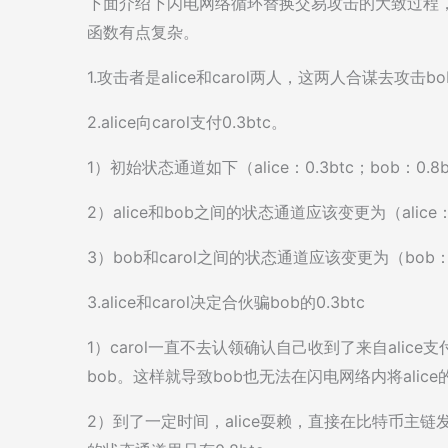
下面介绍下闪电网络循环替换交易攻击的大致过程，
函数有点复杂。
1.攻击者是alice和carol两人，这两人合谋去攻击b
2.alice向carol支付0.3btc。
1）初始状态通道如下（alice：0.3btc；bob：0.8bt
2）alice和bob之间的状态通道应该变更为（alice：0
3）bob和carol之间的状态通道应该变更为（bob：0.6
3.alice和carol决定合伙骗bob的0.3btc
1）carol一直不去认领确认自己收到了来自alice支
bob。这样就导致bob也无法在闪电网络内将alice
2）到了一定时间，alice耍赖，直接在比特币主链发