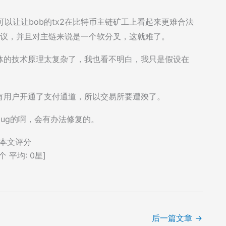
实是可以让让bob的tx2在比特币主链矿工上看起来更难合法
协议，并且对主链来说是一个软分叉，这就难了。
体的技术原理太复杂了，我也看不明白，我只是假设在
有用户开通了支付通道，所以交易所要遭殃了。
ug的啊，会有办法修复的。
本文评分
个 平均:
0
星]
后一篇文章
→