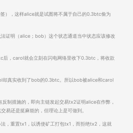
单签），这样alice就是试图将不属于自己的0.3btc偷为
b无法证明（alice；bob）这个状态通道当中状态应该修改
btc后，carol就会立刻在闪电网络里收下0.3btc，将收款
l却真实收到了bob的0.3btc。所以bob被alice和carol
是有反制措施的，即向主链发起交易tx2证明alice在作弊，
2这笔交易还是挺麻烦的，但理论上是可做到。
办法，重置tx1，以诱使矿工打包tx1，而拒绝tx2，这就