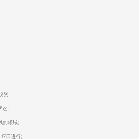
续投资;
诉讼;
钱的领域;
17日进行;