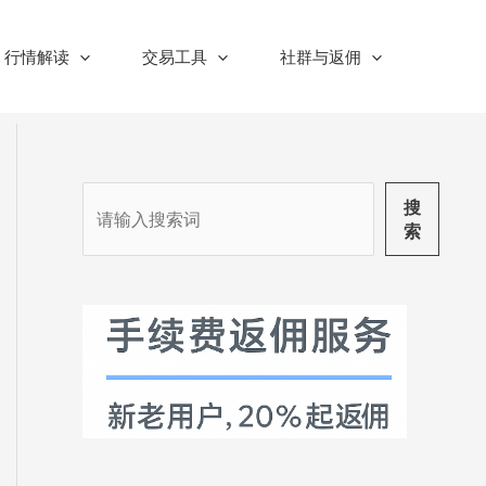
行情解读
交易工具
社群与返佣
搜
搜
索
索