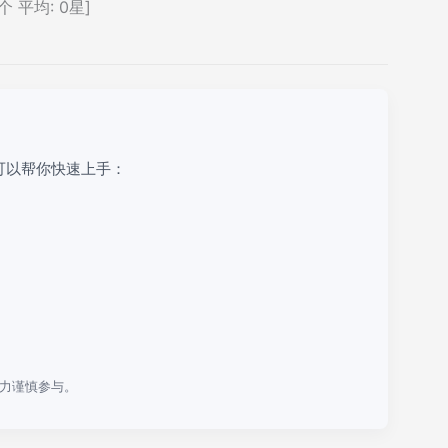
个 平均:
0
星]
可以帮你快速上手：
力谨慎参与。