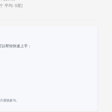
个 平均:
0
星]
可以帮你快速上手：
力谨慎参与。