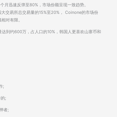
一个月迅速反弹至80%，市场份额呈现一致趋势。
大交易所总交易量的15%至20%， Coinone的市场份
份额相对有限。
达到约600万，占人口的10%，韩国人更喜欢山寨币和
作;
的;
押者;