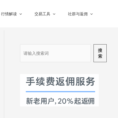
行情解读
交易工具
社群与返佣
搜
搜
索
索