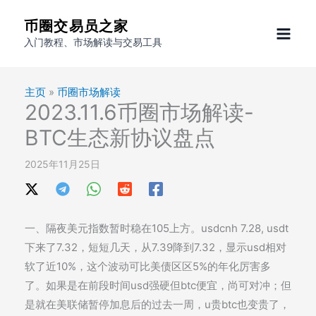
跳
币圈交易员之家
至
入门教程、市场解读与交易工具
内
容
主页
»
币圈市场解读
2023.11.6币圈市场解读-
BTC生态新协议盘点
2025年11月25日
一、隔夜美元指数暂时稳在105上方。usdcnh 7.28, usdt
下来了7.32，短短几天，从7.39降到7.32，显示usd相对
软了近10%，这个波动可比美债区区5%的年化厉害多
了。如果是在前段时间usd强硬但btc便宜，尚可对冲；但
是就在美联储暂停加息后的过去一周，u贵btc也变贵了，