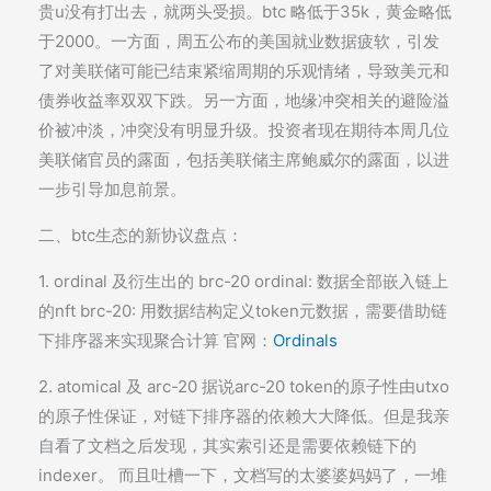
贵u没有打出去，就两头受损。btc 略低于35k，黄金略低
于2000。一方面，周五公布的美国就业数据疲软，引发
了对美联储可能已结束紧缩周期的乐观情绪，导致美元和
债券收益率双双下跌。另一方面，地缘冲突相关的避险溢
价被冲淡，冲突没有明显升级。投资者现在期待本周几位
美联储官员的露面，包括美联储主席鲍威尔的露面，以进
一步引导加息前景。
二、btc生态的新协议盘点：
1. ordinal 及衍生出的 brc-20 ordinal: 数据全部嵌入链上
的nft brc-20: 用数据结构定义token元数据，需要借助链
下排序器来实现聚合计算 官网：
Ordinals
2. atomical 及 arc-20 据说arc-20 token的原子性由utxo
的原子性保证，对链下排序器的依赖大大降低。但是我亲
自看了文档之后发现，其实索引还是需要依赖链下的
indexer。 而且吐槽一下，文档写的太婆婆妈妈了，一堆