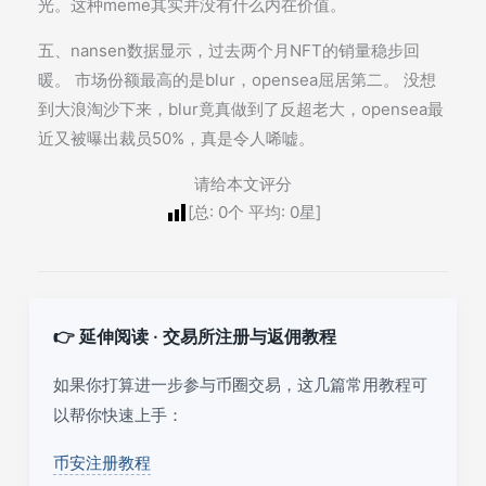
光。这种meme其实并没有什么内在价值。
五、nansen数据显示，过去两个月NFT的销量稳步回
暖。 市场份额最高的是blur，opensea屈居第二。 没想
到大浪淘沙下来，blur竟真做到了反超老大，opensea最
近又被曝出裁员50%，真是令人唏嘘。
请给本文评分
[总:
0
个 平均:
0
星]
👉 延伸阅读 · 交易所注册与返佣教程
如果你打算进一步参与币圈交易，这几篇常用教程可
以帮你快速上手：
币安注册教程