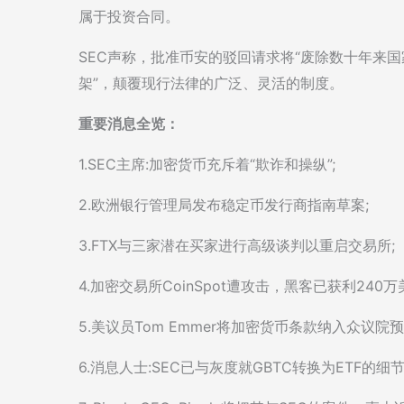
属于投资合同。
SEC声称，批准币安的驳回请求将“废除数十年来
架”，颠覆现行法律的广泛、灵活的制度。
重要消息全览：
1.SEC主席:加密货币充斥着“欺诈和操纵”;
2.欧洲银行管理局发布稳定币发行商指南草案;
3.FTX与三家潜在买家进行高级谈判以重启交易所;
4.加密交易所CoinSpot遭攻击，黑客已获利240万
5.美议员Tom Emmer将加密货币条款纳入众议院预
6.消息人士:SEC已与灰度就GBTC转换为ETF的细