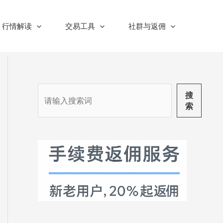
行情解读
交易工具
社群与返佣
搜
搜
索
索