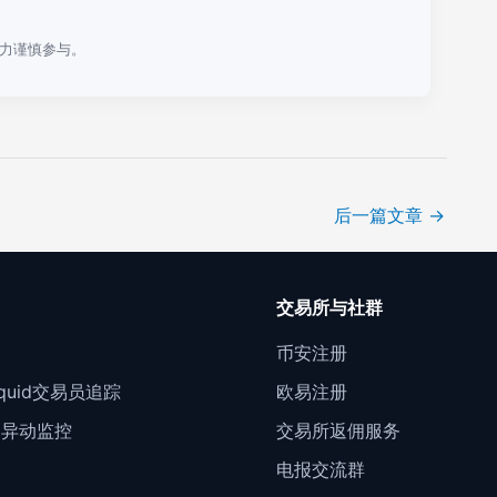
力谨慎参与。
后一篇文章
→
口
交易所与社群
门
币安注册
Liquid交易员追踪
欧易注册
约异动监控
交易所返佣服务
电报交流群