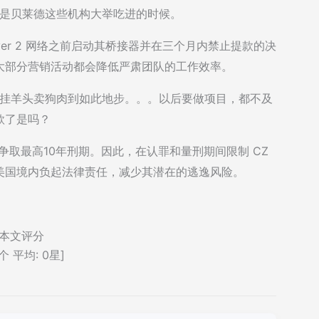
就是贝莱德这些机构大举吃进的时候。
在 Layer 2 网络之前启动其桥接器并在三个月内禁止提款的决
大部分营销活动都会降低严肃团队的工作效率。
。。挂羊头卖狗肉到如此地步。。。以后要做项目，都不及
款了是吗？
官可争取最高10年刑期。因此，在认罪和量刑期间限制 CZ
在美国境内负起法律责任，减少其潜在的逃逸风险。
本文评分
个 平均:
0
星]