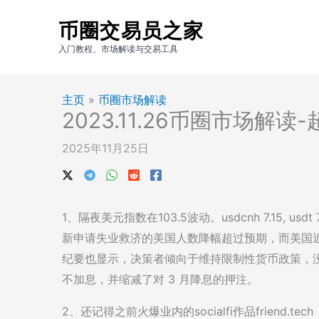
跳
币圈交易员之家
至
内
入门教程、市场解读与交易工具
容
主页
»
币圈市场解读
2023.11.26币圈市场解
2025年11月25日
1、隔夜美元指数在103.5波动。usdcnh 7.15, usdt
新申请失业救济的美国人数降幅超过预期，而美国近
纪要也显示，决策者倾向于维持限制性货币政策，没
不加息，并缩减了对 3 月降息的押注。
2、还记得之前火爆业内的socialfi作品friend.te