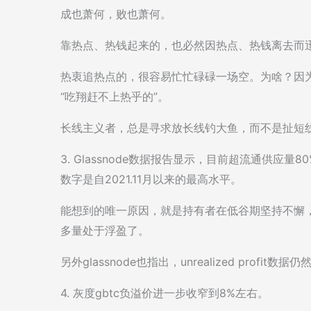
成也萧何，败也萧何。
靠热点、热钱起来的，也必然因热点、热钱离去而
热衷追热点的，很容易忙忙碌碌一场空。为啥？因
“吃翔赶不上热乎的”。
长线主义者，总是寻求放长线钓大鱼，而不是扯短
3. Glassnode数据报告显示，目前超流通供应
数字是自2021.11月以来的最高水平。
能想到的唯一原因，就是持有者在低谷期坚持不懈，
多量处于浮盈了。
另外glassnode也指出，unrealized prof
4. 灰度gbtc负溢价进一步收窄到8%左右。