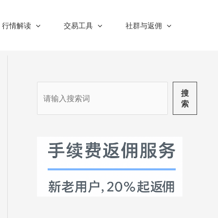
行情解读
交易工具
社群与返佣
搜
搜
索
索