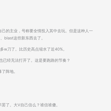
自己的主业，号称要全情投入其中去玩。但是这种人一
blast这些新东西去了。
0多w刀了。比历史高点缩水了近40%。
lt 也已经无法打开了。这是要跑路的节奏？
移了阵地。
术罢了。大V自己信么？谁信谁傻。