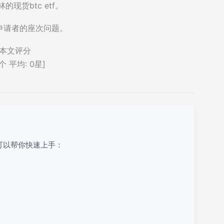
林的现货btc etf。
申请者的座次问题。
本文评分
个 平均:
0
星]
可以帮你快速上手：