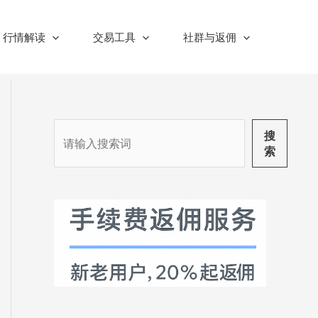
行情解读
交易工具
社群与返佣
搜
搜
索
索