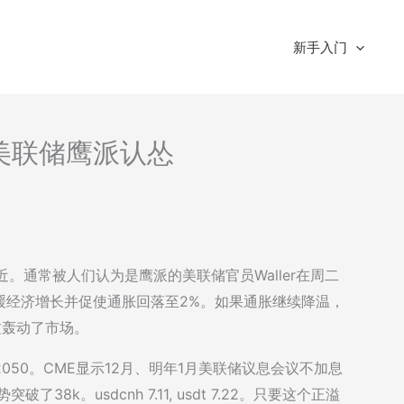
新手入门
读-美联储鹰派认怂
5附近。通常被人们认为是鹰派的美联储官员Waller在周二
缓经济增长并促使通胀回落至2%。如果通胀继续降温，
这轰动了市场。
050。CME显示12月、明年1月美联储议息会议不加息
38k。usdcnh 7.11, usdt 7.22。只要这个正溢