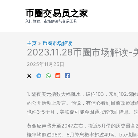
跳
币圈交易员之家
至
内
入门教程、市场解读与交易工具
容
主页
»
币圈市场解读
2023.11.28币圈市场解
2025年11月25日
1. 隔夜美元指数大幅跳水，破位103，来到102.
的公开活动上发言。他说，有信心看到目前政策减
也许3-5个月，美联储可能会因通胀较低而降息。
黄金应声骤升至2047左右，接近5月份的历史最高2
概率均超过96%。5月降息概率超过49%。btc也顺势突破了