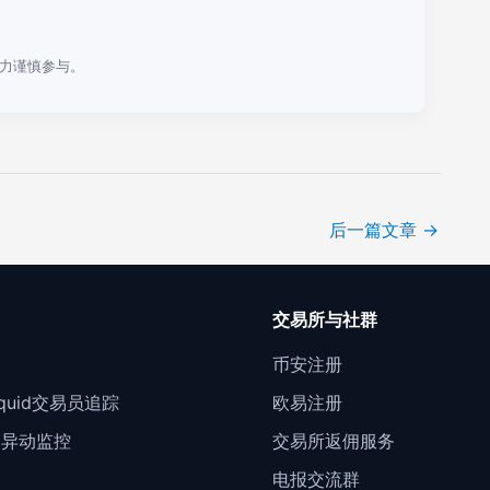
力谨慎参与。
后一篇文章
→
口
交易所与社群
门
币安注册
Liquid交易员追踪
欧易注册
约异动监控
交易所返佣服务
电报交流群