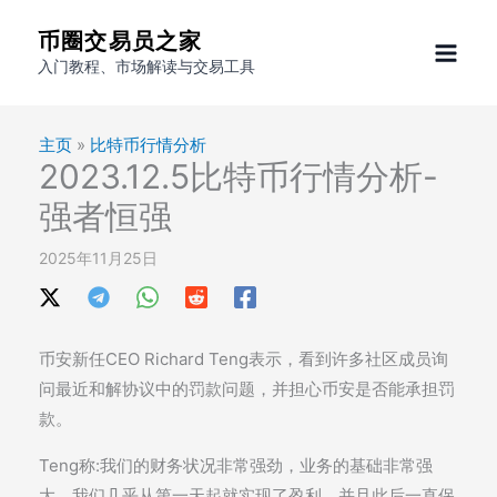
跳
币圈交易员之家
至
入门教程、市场解读与交易工具
内
容
主页
»
比特币行情分析
2023.12.5比特币行情分析-
强者恒强
2025年11月25日
币安新任CEO Richard Teng表示，看到许多社区成员询
问最近和解协议中的罚款问题，并担心币安是否能承担罚
款。
Teng称:我们的财务状况非常强劲，业务的基础非常强
大。我们几乎从第一天起就实现了盈利，并且此后一直保