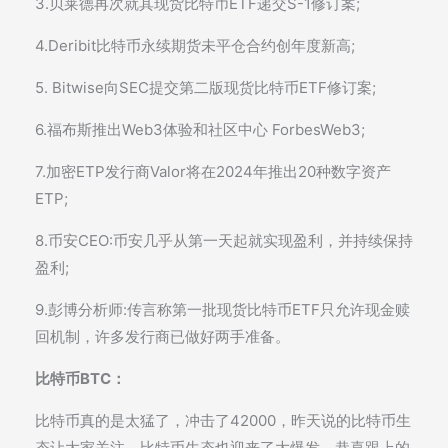
3.贝莱德再次就其现货比特币ETF递交S-1修订案;
4.Deribit比特币永续期货未平仓合约创年度新高;
5. Bitwise向SEC提交第二版现货比特币ETF修订案;
6.福布斯推出Web3体验和社区中心 ForbesWeb3;
7.加密ETP发行商Valor将在2024年推出20种数字资产
ETP;
8.币安CEO:币安几乎从第一天起就实现盈利，并持续保持
盈利;
9.彭博分析师:传言称第一批现货比特币ETF只允许现金赎
回机制，许多发行商已做好两手准备。
比特币BTC：
比特币真的是太猛了，冲击了42000，昨天说的比特币生
态让大家关注，比特币生态也迎来了大爆发，恭喜跟上的