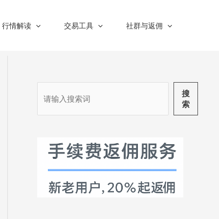
行情解读
交易工具
社群与返佣
搜
搜
索
索