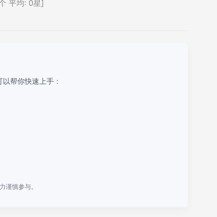
个 平均:
0
星]
可以帮你快速上手：
力谨慎参与。