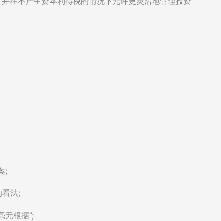
，并在不产生资本利得税的情况下允许更灵活地管理投资
案;
的看法;
毫无根据”;