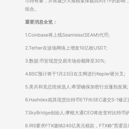
币持有量，并将减少大规模集体赎回对ETF的影响
组合。
重要消息全览：
1.Coinbase将上线Seamless(SEAM)代币;
2.Tether在波场网络上增发10亿枚USDT;
3.数据:币安现货交易市场份额降至30%;
4.BSC预计将于1月23日在主网进行Kepler硬分叉;
5.美共和党总统候选人:希望确保加密行业蓬勃发展;
6.Hashdex就其现货比特币ETF向SEC递交S-1修正
7.SkyBridge创始人:摩根大通CEO将改变对比特币
8.IRS要求FTX缴纳240亿美元税款，FTX称“荒谬且