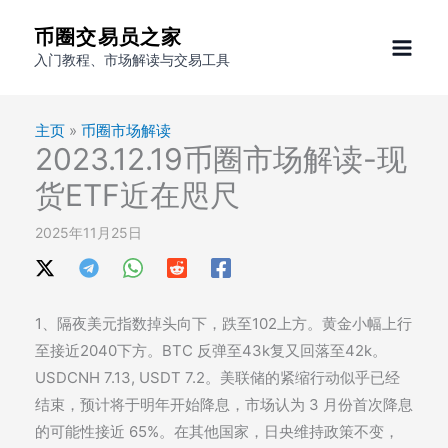
跳
币圈交易员之家
至
入门教程、市场解读与交易工具
内
容
主页
»
币圈市场解读
2023.12.19币圈市场解读-现
货ETF近在咫尺
2025年11月25日
1、隔夜美元指数掉头向下，跌至102上方。黄金小幅上行
至接近2040下方。BTC 反弹至43k复又回落至42k。
USDCNH 7.13, USDT 7.2。美联储的紧缩行动似乎已经
结束，预计将于明年开始降息，市场认为 3 月份首次降息
的可能性接近 65%。在其他国家，日央维持政策不变，