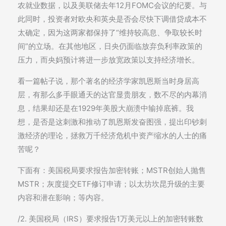
农就业数据，以及美联储去年12月FOMC会议的纪要。与
此同时，投资者对欧央和英央是否会尽快下调借贷成本不
太确定，因为这两家都保持了“维持较高息、争取较长时
间”的立场。在其他地区，日央仍面临放弃负利率政策的
压力，而央妈预计将进一步放宽政策以支持经济增长。
看一篇帖子说，那个著名的经济学家凯恩斯当时身居高
层，有那么多手眼通天的达官显贵朋友，数不尽的内幕消
息，结果却还是在1929年美股大崩溃中输掉底裤。我
想，是否是这刺激和推动了凯恩斯发奋图强，提出印钞刺
激经济的理论，拯救万千经济危机中资产缩水的人士的痛
苦呢？
下面有：美国税局要求报告加密转账；MSTR创始人抛售
MSTR；灰度提交ETF修订申请；以太坊坎昆升级的主要
内容和潜在影响；等内容。
/2. 美国税局（IRS）要求报告1万美元以上的加密转账数