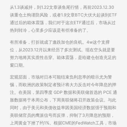
从1.3谈减持，到1.22文章谈鱼尾行情，再前2023.12.30
谈重仓土狗谨防风险，或者1.9文章BTC大伏大起谈到ETF
通过后的箱体震荡，我们对于这次ETF通过后，市场从过
热到转冷，心里多少应该是有些准备的了。
有所准备，打折就成了逢跌加仓的良机。4w这个支撑
位，从2023.12月以来经历了多次测试。现在空头就是要
努力地将其实质性击穿。箱体震荡，是给建仓创造充足的
窗口期。
宏观层面，市场对日本可能结束负利息率的暗示尤为警
惕，而欧洲的政策制定者预计将大力反击对今年降息的押
注。在美国，第四季度 GDP 数据和美联储首选的 PCE 通
胀数据将于本周公布，下周美联储将召开政策会议。与此
同时，由于美元和美债收益率因美国经济数据强于预期和
美联储官员的鹰派信号而反弹，抑制了3月降息的预期，
上周黄金下挫了约1%。根据CME的FedWatch工具，市场