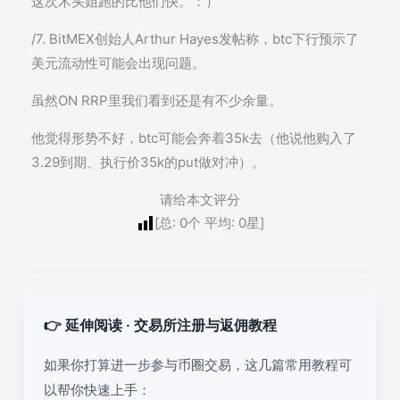
这次木头姐跑的比他们快。：）
/7. BitMEX创始人Arthur Hayes发帖称，btc下行预示了
美元流动性可能会出现问题。
虽然ON RRP里我们看到还是有不少余量。
他觉得形势不好，btc可能会奔着35k去（他说他购入了
3.29到期、执行价35k的put做对冲）。
请给本文评分
[总:
0
个 平均:
0
星]
👉 延伸阅读 · 交易所注册与返佣教程
如果你打算进一步参与币圈交易，这几篇常用教程可
以帮你快速上手：