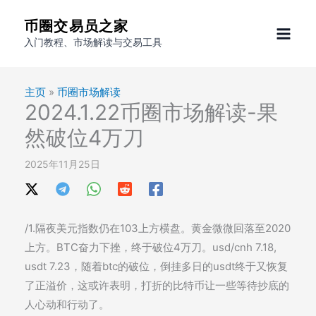
跳
币圈交易员之家
至
入门教程、市场解读与交易工具
内
容
主页
»
币圈市场解读
2024.1.22币圈市场解读-果
然破位4万刀
2025年11月25日
/1.隔夜美元指数仍在103上方横盘。黄金微微回落至2020
上方。BTC奋力下挫，终于破位4万刀。usd/cnh 7.18,
usdt 7.23，随着btc的破位，倒挂多日的usdt终于又恢复
了正溢价，这或许表明，打折的比特币让一些等待抄底的
人心动和行动了。