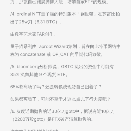
力，那就自己施展腾挪大法，增加自家ETF的规模。
/4. ordinal NFT量子猫的特别版本「创世猫」在苏富比拍
出了25w刀（6.31 BTC）。
由数字艺术家FAR创作。
量子猫系列由Taproot Wizard策划，旨在向比特币网络中
称为 concatenate 或 OP_CAT 的早期代码致敬。
/5. bloomberg分析师说，GBTC 流出的资金中可能有
35% 流向其他 9 个现货 ETF。
65%都离场了吗？还是转换成现货自己囤着了？
如果都离场了，可能不至于才这么点儿下行力度吧？
/6. 灰度近期抛售的近30亿刀gbtc中，据说有近10亿刀
（2200万股gbtc）是FTX破产清算抛售的。