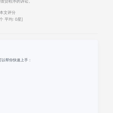
项借贷程序的诉讼。
本文评分
个 平均:
0
星]
可以帮你快速上手：