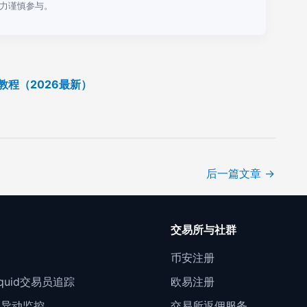
力谨慎参与。
教程（2026最新）
后一篇文章
→
口
交易所与社群
门
币安注册
Liquid交易员追踪
欧易注册
约异动监控
交易所返佣服务