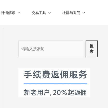
行情解读
交易工具
社群与返佣
搜
搜
索
索