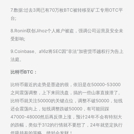
7.数据:过去3周已有70万枚BTC被转移至矿工专用OTC平
台;
8.Ronin联创Jihoz个人账户被盗，强调公司运营及安全未
受影响;
9.Coinbase、a16z将SEC因“非法”加密货币越权行为告上
法庭。
比特币BTC：
比特币最近的走势是墨迹的很，依旧是在50000-53000
之间震荡调整，上下来回洗盘，搞的一些山寨直接泄了。
比特币就关注50000的关键点位，调整不破50000，短线
还会震荡向上，短线调整跌破50000，有可能回踩
47000-48000然后再反弹上涨，预计24年不会有特别大
的跌幅，类似于312的行情就不要想了，24年就坚定执行
低吸持有的策略，绝对会发财！