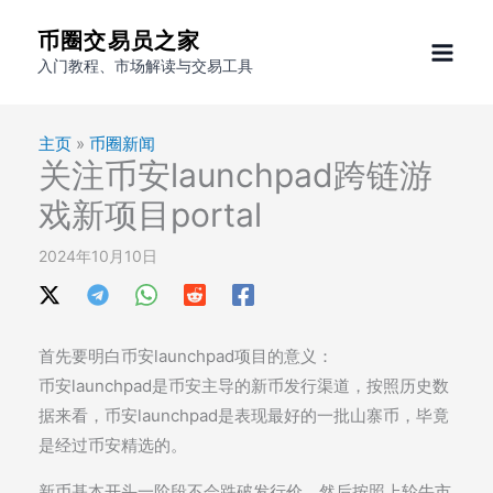
跳
币圈交易员之家
至
入门教程、市场解读与交易工具
内
容
主页
»
币圈新闻
关注币安launchpad跨链游
戏新项目portal
2024年10月10日
首先要明白币安launchpad项目的意义：
币安launchpad是币安主导的新币发行渠道，按照历史数
据来看，币安launchpad是表现最好的一批山寨币，毕竟
是经过币安精选的。
新币基本开头一阶段不会跌破发行价，然后按照上轮牛市