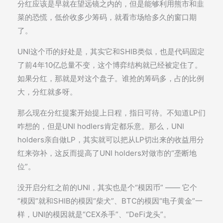
分红应该是早就在望远镜之内的，但是能够利用熊市和韭
菜的恐慌，低价收多少筹码，就看市场给多久的窗口期
了。
UNI这个币的好处是，其实它和SHIB类似，也是代码固定
了前4年10亿总量不变，这个博弈结构就已经被定住了。
如果分红，那就是对这个盘子。谁抢的筹码多，占的比例
大，分红就多呀。
那么现在分红提案开始提上日程，指日可待。不知道LP们
咋想的，但是UNI hodlers肯定都乐意。那么，UNI
holders亲自做LP，其实就可以把从LP切出来的收益用分
红来弥补，这反而提高了UNI holders对做市的“垄断地
位”。
没开启分红之前的UNI，其实也是个“模因币” —— 它个
“模因”就和SHIB的模因“柴犬”、BTC的模因“电子黄金”一
样，UNI的模因就是“CEX杀手”、“DeFi龙头”。