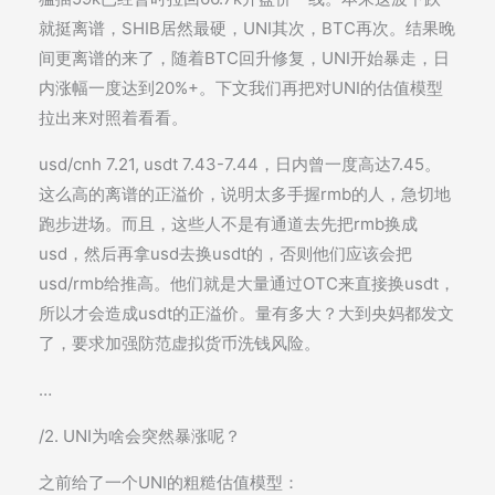
就挺离谱，SHIB居然最硬，UNI其次，BTC再次。结果晚
间更离谱的来了，随着BTC回升修复，UNI开始暴走，日
内涨幅一度达到20%+。下文我们再把对UNI的估值模型
拉出来对照着看看。
usd/cnh 7.21, usdt 7.43-7.44，日内曾一度高达7.45。
这么高的离谱的正溢价，说明太多手握rmb的人，急切地
跑步进场。而且，这些人不是有通道去先把rmb换成
usd，然后再拿usd去换usdt的，否则他们应该会把
usd/rmb给推高。他们就是大量通过OTC来直接换usdt，
所以才会造成usdt的正溢价。量有多大？大到央妈都发文
了，要求加强防范虚拟货币洗钱风险。
…
/2. UNI为啥会突然暴涨呢？
之前给了一个UNI的粗糙估值模型：