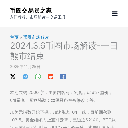
跳
币圈交易员之家
至
入门教程、市场解读与交易工具
内
容
主页
»
币圈市场解读
2024.3.6币圈市场解读-一日
熊市结束
2025年11月25日
本期共约 2000 字，主要内容有：宏观；usdt正溢价；
uni暴涨；卖盘强劲；cz保释条件被修改；等。
/1.美元指数开始下探，加速脱离104一线，目前回落到
103.5。黄金继续向上直冲云霄，已迫近$2140。BTC从
猛插59k已经暂时拉回66.7k开盘价一线。本来这波下跌