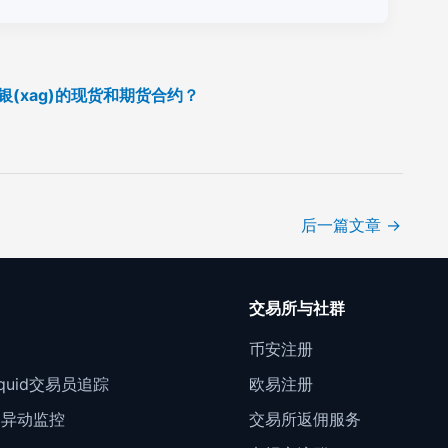
白银(xag)的现货和期货合约？
后一篇文章
→
口
交易所与社群
门
币安注册
Liquid交易员追踪
欧易注册
约异动监控
交易所返佣服务