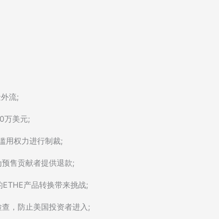
外流;
00万美元;
重滥用权力进行制裁;
为预售贡献者提供退款;
ale的ETHE产品转换带来挑战;
的检查，防止美国投资者进入;