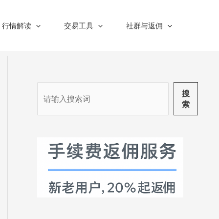
行情解读
交易工具
社群与返佣
搜
搜
索
索