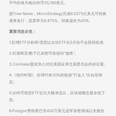
平均价格为每比特币35,160美元。
据Tree News，MicroStrategy完成6.0375亿美元可转换
债券发行，息票率为0.875%，转换溢价为40%。
重要消息全览：
1.彭博ETF分析师:现货以太坊ETF在5月份不会获得批准;
2.狂潮将至!数千亿加密币坐镇待“抛售”;
3.Coinbase盟友加入对抗美国证券交易委员会的诉讼案;
4.《纽约时报》:全球约有30%的链游“打金人”出自菲律
宾;
5.比特币现货ETF近日大额净流出，区块链概念股全线下
跌;
6.Polygon赞助星巴克400万美元进军加密领域以失败告