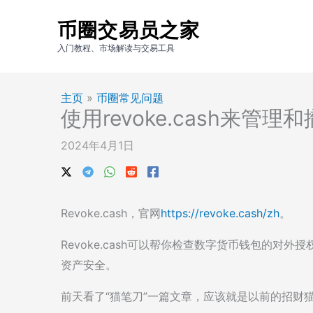
跳
币圈交易员之家
至
内
入门教程、市场解读与交易工具
容
主页
»
币圈常见问题
使用revoke.cash来
2024年4月1日
Revoke.cash，官网
https://revoke.cash/zh
。
Revoke.cash可以帮你检查数字货币钱包的对
资产安全。
前天看了“猫笔刀”一篇文章，应该就是以前的招财