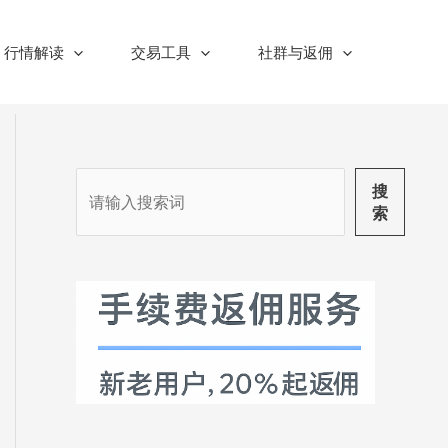
行情解读
交易工具
社群与返佣
搜
搜
索
索