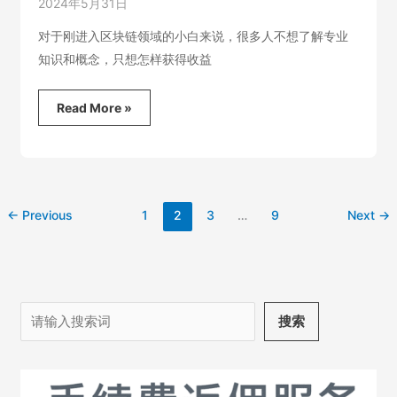
2024年5月31日
对于刚进入区块链领域的小白来说，很多人不想了解专业
知识和概念，只想怎样获得收益
币
Read More »
圈
空
投
airdrop
是
什
←
Previous
1
2
3
…
9
Next
→
么？
搜
搜索
索