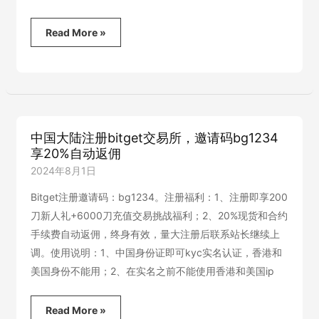
最
低？
区
Read More »
块
链
常
见
骗
局
盘
中国大陆注册bitget交易所，邀请码bg1234
点：
享20%自动返佣
Plustoken
钱
2024年8月1日
包
诈
Bitget注册邀请码：bg1234。注册福利：1、注册即享200
骗
刀新人礼+6000刀充值交易挑战福利；2、20%现货和合约
案
手续费自动返佣，终身有效，量大注册后联系站长继续上
件
调。使用说明：1、中国身份证即可kyc实名认证，香港和
美国身份不能用；2、在实名之前不能使用香港和美国ip
中
Read More »