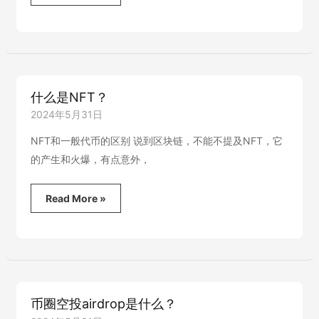
国
大
陆
注
册
bitget
交
什么是NFT？
易
所，
2024年5月31日
邀
请
NFT和一般代币的区别 说到区块链，不能不提及NFT，它
码
的产生和火爆，有点意外，
bg1234
享
20%
什
Read More »
自
么
动
是
返
NFT？
佣
币圈空投airdrop是什么？