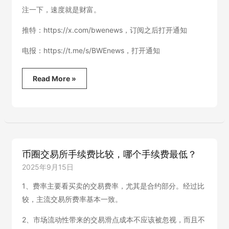
注一下，速度就是财富。
推特：https://x.com/bwenews，订阅之后打开通知
电报：https://t.me/s/BWEnews，打开通知
中
Read More »
文
币
圈
最
快
的
新
币圈交易所手续费比较，哪个手续费最低？
闻
源：
2025年9月15日
方
程
1、费率主要看买卖的交易费率，尤其是合约部分。经过比
式
较，主流交易所费率基本一致。
新
闻
2、市场流动性带来的交易滑点成本不应该被忽视，而且不