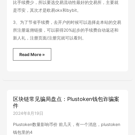
比手续费少，所以要选交易流动性最好的交易所，主要就
是币安，其次才是欧易okx和bybit。
3、为了节省手续费，去开户的时候可以选择走本站的交易
所注册返佣链接，可以获得20%起步的手续费自动返还和
新人礼，注册页面/注册完就可以看到。
币
Read More »
圈
交
易
所
手
续
费
区块链常见骗局盘点：Plustoken钱包诈骗案
比
件
较，
哪
2024年8月19日
个
手
Plustoken数量影响币价 前几天，有一个消息，plustoken
续
钱包里的4
费