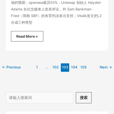
场的预期；opensea裁员50%；Uniswap 创始人 Hayden
Adams 在社交媒体上发表评论，对 Sam Bankman-
Fried（简称 SBF）的有罪判决表示支持；Vitalik发文把L2
分成三种类型
2023.11.3
Read More »
币
圈
市
场
解
读-
←
Previous
1
…
102
103
104
105
Next
→
全
面
转
折
搜
搜索
索