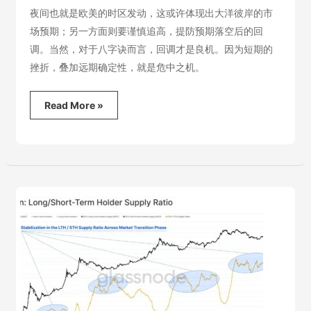
夜间也就是欧美的时区发动，这或许体现出大洋彼岸的市
场预期；另一方面则要谨慎追高，提防预期落空后的回
调。当然，对于八字诀而言，回调才是良机。因为短期的
挫折，叠加远期确定性，就是危中之机。
2023.11.8
Read More »
币
圈
市
场
解
读-
全
面
复
苏