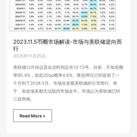
协
议
盘
点
2023.11.5币圈市场解读-市场与美联储逆向而
行
2025年11月25日
美联储12月份议息会议时间定在12-13号。目前，不加息概
率95.4%，加息25bp概率4.6%。降息押注已经提前了一
个月到了2024.5月。市场在逆着美联储的引导而行。终
于，加息缩表都无法阻挡市场走牛。市场认为美联储已经
三鼓而竭。
2023.11.5
Read More »
币
圈
市