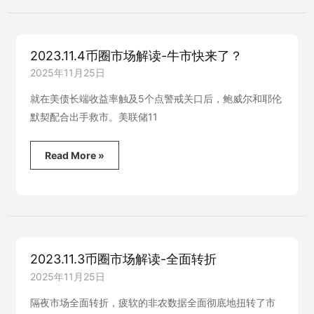
场
解
读-
市
2023.11.4币圈市场解读-牛市快来了？
场
与
2025年11月25日
美
联
就在美债长端收益率触及5个点警戒关口后，鲍威尔和耶伦
储
默契配合出手救市。美联储11
逆
向
而
2023.11.4
Read More »
行
币
圈
市
场
解
读-
牛
2023.11.3币圈市场解读-全面转折
市
快
2025年11月25日
来
了？
隔夜市场全面转折，疲软的非农数据全面彻底地扭转了市