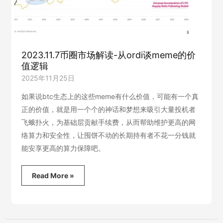
2023.11.7币圈市场解读-从ordi谈meme的价
值逻辑
2025年11月25日
如果说btc生态上的这些meme有什么价值，可能有一个真
正的价值，就是用一个个的神话和梦想来吸引大量投机者
飞蛾扑火，为基础层贡献手续费，从而帮助维护更高的网
络算力和安全性，让囤饼不动的长期持有者不花一分钱就
能安享更高的算力保障吧。
2023.11.7
Read More »
币
圈
市
场
解