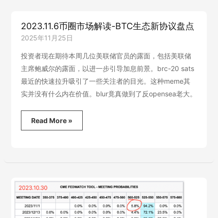
读-
从
2023.11.6币圈市场解读-BTC生态新协议盘点
ordi
谈
2025年11月25日
meme
的
投资者现在期待本周几位美联储官员的露面，包括美联储
价
主席鲍威尔的露面，以进一步引导加息前景。brc-20 sats
值
最近的快速拉升吸引了一些关注者的目光。这种meme其
逻
辑
实并没有什么内在价值。blur竟真做到了反opensea老大。
2023.11.6
Read More »
币
圈
市
场
解
读-
BTC
生
态
新