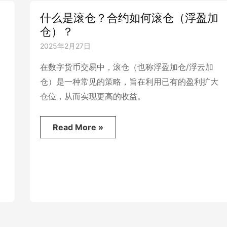
什么是滚仓？合约如何滚仓（浮盈加
仓）？
2025年2月27日
在数字货币交易中，滚仓（也称浮盈加仓/浮云加
仓）是一种常见的策略，旨在利用已有的盈利扩大
仓位，从而实现更高的收益。
什
Read More »
么
是
滚
仓？
合
约
如
何
滚