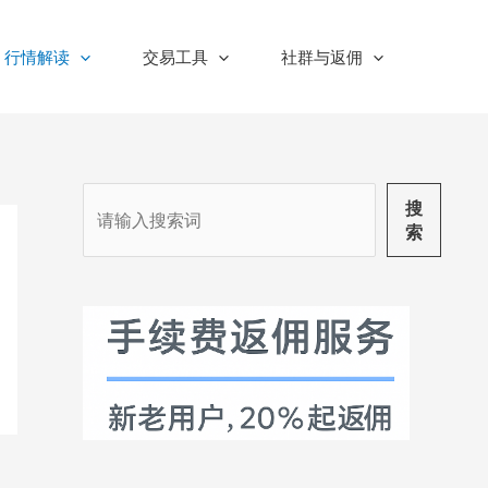
行情解读
交易工具
社群与返佣
搜
搜
索
索