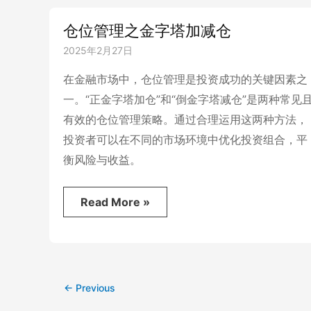
势
交
仓位管理之金字塔加减仓
易？
2025年2月27日
在金融市场中，仓位管理是投资成功的关键因素之
一。“正金字塔加仓”和“倒金字塔减仓”是两种常见
有效的仓位管理策略。通过合理运用这两种方法，
投资者可以在不同的市场环境中优化投资组合，平
衡风险与收益。
仓
Read More »
位
管
理
之
金
←
Previous
字
塔