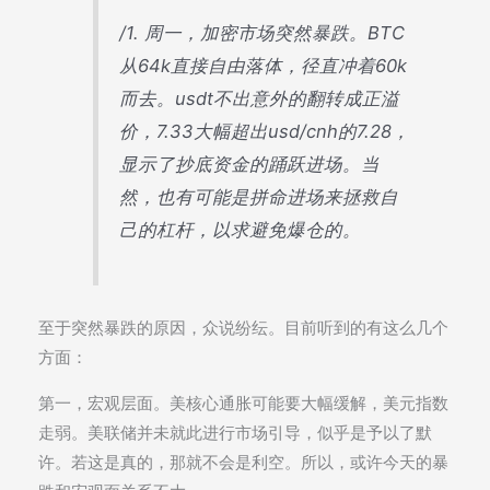
/1. 周一，加密市场突然暴跌。BTC
从64k直接自由落体，径直冲着60k
而去。usdt不出意外的翻转成正溢
价，7.33大幅超出usd/cnh的7.28，
显示了抄底资金的踊跃进场。当
然，也有可能是拼命进场来拯救自
己的杠杆，以求避免爆仓的。
至于突然暴跌的原因，众说纷纭。目前听到的有这么几个
方面：
第一，宏观层面。美核心通胀可能要大幅缓解，美元指数
走弱。美联储并未就此进行市场引导，似乎是予以了默
许。若这是真的，那就不会是利空。所以，或许今天的暴