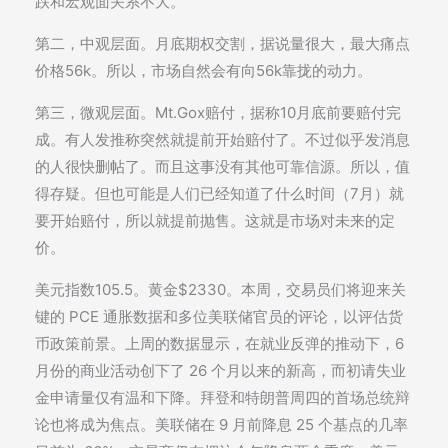
跌和宏观面关系不大。
第二，中观层面。月底期权交割，据说量很大，最大痛点
价格56k。所以，市场自然会有向56k靠拢的动力。
第三，微观层面。Mt.Gox赔付，据称10月底前要赔付完
成。有人发推称突然就提前开始赔付了。不过似乎发消息
的人很快删帖了。而且这事没有其他可靠信源。所以，值
得存疑。但也可能是人们已经知道了什么时间（7月）就
要开始赔付，所以就提前抛售。这就是市场对未来的定
价。
美元指数105.5。黄金$2330。本周，交易员们将迎来关
键的 PCE 通胀数据和多位美联储官员的评论，以评估货
币政策前景。上周的数据显示，在就业反弹的推动下，6
月份的商业活动创下了 26 个月以来的新高，而初请失业
金申请量仅有温和下降。拜登和特朗普周四的首场总统辩
论也将成为焦点。美联储在 9 月前降息 25 个基点的几率