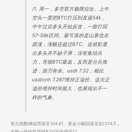
/1. 周一，多空双方极限拉扯。上午
空头一度把BTC打压到直逼54k，
中午过后多头开始反攻，一路打回
57-58k区间。最可喜的是山寨也在
跟涨，涨幅还超过BTC。这就彰显
出多头并不缺子弹，没有集结兵
力，导致BTC吸血，反而是分兵推
进，游刃有余。usdt 7.32，相比
usd/cnh 7.287维持正溢价。这次正
溢价维持时间挺久，也展现出不一
样的气象。
美元指数继续滑落至104.81。黄金小幅回落至$2374.5，
未能一鼓作气突破$2400关键关口。