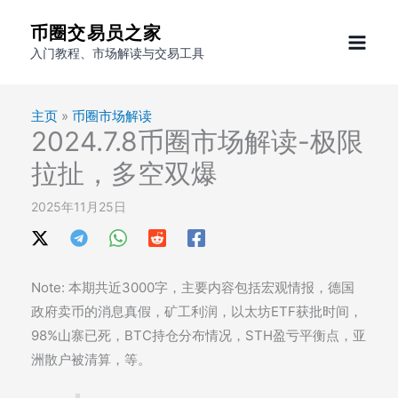
跳
币圈交易员之家
至
入门教程、市场解读与交易工具
内
容
主页
»
币圈市场解读
2024.7.8币圈市场解读-极限
拉扯，多空双爆
2025年11月25日
Note: 本期共近3000字，主要内容包括宏观情报，德国
政府卖币的消息真假，矿工利润，以太坊ETF获批时间，
98%山寨已死，BTC持仓分布情况，STH盈亏平衡点，亚
洲散户被清算，等。