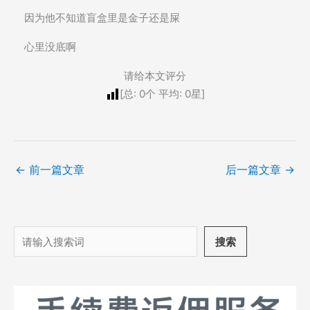
因为他不知道盲盒里是金子还是屎
心里没底啊
请给本文评分
[总:
0
个 平均:
0
星]
←
前一篇文章
后一篇文章
→
搜
搜索
索