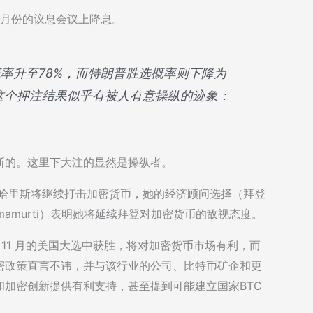
会在9月份的议息会议上降息。
斯胜选概率升至78%，而特朗普胜选概率则下降为
这个押注结果似乎有被人有意操纵的迹象：
斯的。这里下大注的显然是操纵者。
新证据表明哈里斯将继续打击加密货币，她的经济顾问选择（拜登
at Ramamurti）表明她将延续拜登对加密货币的敌视态度。
在 11 月的美国大选中获胜，将对加密货币市场有利，而
密政策直言不讳，并与该行业的公司、比特币矿企和更
和加密创新提供有利支持，甚至提到可能建立国家BTC