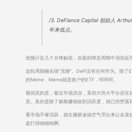
/3. DeFiance Capital 创始人 
年来低点。
他预计近几个月将触底，在新的降息周期中强劲反
这轮周期确实很“无聊”。DeFi没有任何作为。除了
的Meme，Meme就是散户的ETF，呵呵呵。
最搞笑的是，最近市场凉凉，某些大所大平台还在搞
意。真的是除了躺着赚钱收割活跃度，就已经堕落
看市场不够活跃，就生搬硬凑搞空气币出来让韭菜炒
盘打得啪啪响啊。