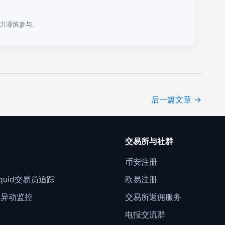
力谨慎参与。
后一篇文章
→
口
交易所与社群
门
币安注册
Liquid交易员追踪
欧易注册
约异动监控
交易所返佣服务
电报交流群