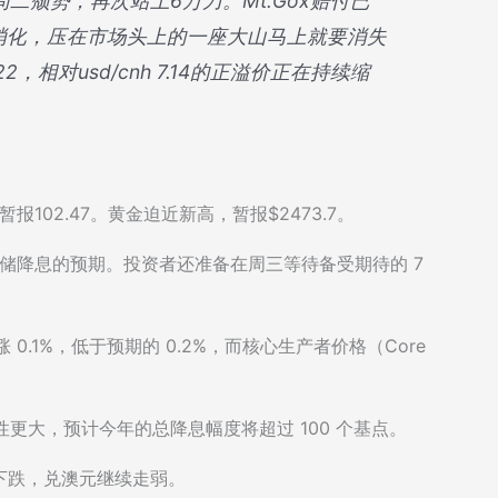
转周二颓势，再次站上6万刀。Mt.Gox赔付已
消化，压在市场头上的一座大山马上就要消失
，相对usd/cnh 7.14的正溢价正在持续缩
报102.47。黄金迫近新高，暂报$2473.7。
联储降息的预期。投资者还准备在周三等待备受期待的 7
0.1%，低于预期的 0.2%，而核心生产者价格（Core
能性更大，预计今年的总降息幅度将超过 100 个基点。
下跌，兑澳元继续走弱。