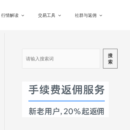
行情解读
交易工具
社群与返佣
搜
搜
索
索