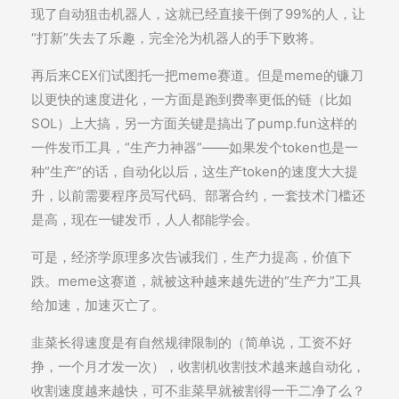
现了自动狙击机器人，这就已经直接干倒了99%的人，让
“打新”失去了乐趣，完全沦为机器人的手下败将。
再后来CEX们试图托一把meme赛道。但是meme的镰刀
以更快的速度进化，一方面是跑到费率更低的链（比如
SOL）上大搞，另一方面关键是搞出了pump.fun这样的
一件发币工具，“生产力神器”——如果发个token也是一
种“生产”的话，自动化以后，这生产token的速度大大提
升，以前需要程序员写代码、部署合约，一套技术门槛还
是高，现在一键发币，人人都能学会。
可是，经济学原理多次告诫我们，生产力提高，价值下
跌。meme这赛道，就被这种越来越先进的“生产力”工具
给加速，加速灭亡了。
韭菜长得速度是有自然规律限制的（简单说，工资不好
挣，一个月才发一次），收割机收割技术越来越自动化，
收割速度越来越快，可不韭菜早就被割得一干二净了么？