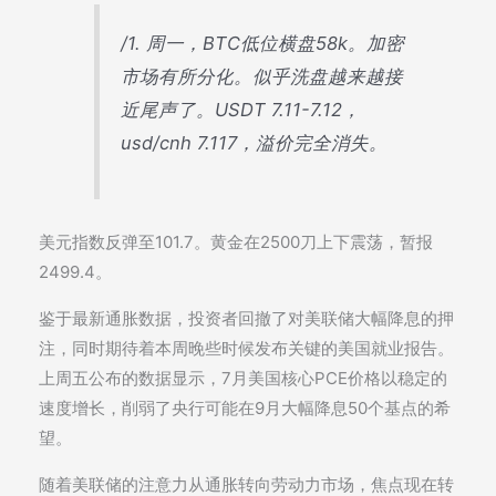
/1. 周一，BTC低位横盘58k。加密
市场有所分化。似乎洗盘越来越接
近尾声了。USDT 7.11-7.12，
usd/cnh 7.117，溢价完全消失。
美元指数反弹至101.7。黄金在2500刀上下震荡，暂报
2499.4。
鉴于最新通胀数据，投资者回撤了对美联储大幅降息的押
注，同时期待着本周晚些时候发布关键的美国就业报告。
上周五公布的数据显示，7月美国核心PCE价格以稳定的
速度增长，削弱了央行可能在9月大幅降息50个基点的希
望。
随着美联储的注意力从通胀转向劳动力市场，焦点现在转