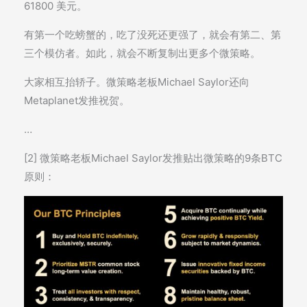
61800 美元。
有第一个吃螃蟹的，吃了没死还更强了，就会有第二、第
三个模仿者。如此，就会不断复制出更多个微策略。
大家相互抬轿子。微策略老板Michael Saylor还向
Metaplanet发推祝贺。
…
[2] 微策略老板Michael Saylor发推贴出微策略的9条BTC
原则：