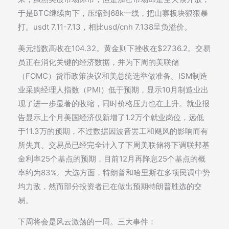
于是BTC继续向下，压缩到68k一线，把山寨板块狠狠暴
打。usdt 7.11-7.13，相比usd/cnh 7.138呈负溢价。
美元指数高收在104.32。黄金则下挫收在$2736.2。交易
员正在消化关键的经济数据，并为下周的美联储
（FOMC）货币政策决议和美总统选举做准备。ISM制造
业采购经理人指数（PMI）低于预期，显示10月制造业出
现了进一步显著的收缩，同时价格压力也在上升。就业报
告显示上个月美国经济仅新增了1.2万个就业岗位，远低
于11.3万的预期，不过数据因波音罢工和飓风的影响而有
所失真。交易员已经完全计入了下周美联储将下调联邦基
金利率25个基点的预期，目前12月再降息25个基点的概
率约为83%。大选方面，特朗普和哈里斯在多项民调中势
均力敌，然而部分投资者已在做出预期特朗普胜选的交
易。
下周将会是风云激荡的一周。三大事件：